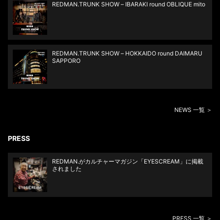
REDMAN.TRUNK SHOW – IBARAKI round OBLIQUE mito
REDMAN.TRUNK SHOW – HOKKAIDO round DAIMARU
SAPPORO
NEWS 一覧 ＞
PRESS
REDMAN.がカルチャーマガジン「EYESCREAM」に掲載
されました
PRESS 一覧 ＞