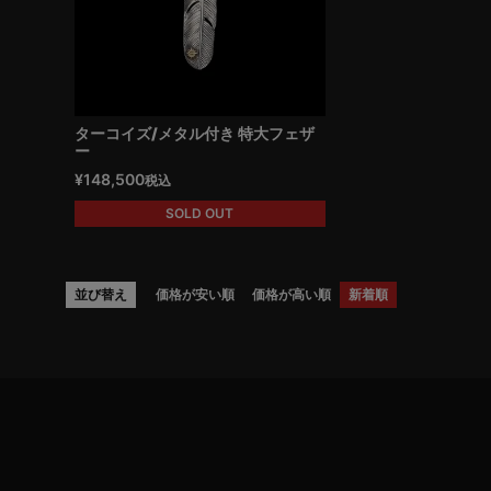
ターコイズ/メタル付き 特大フェザ
ー
¥
148,500
税込
SOLD OUT
並び替え
価格が安い順
価格が高い順
新着順