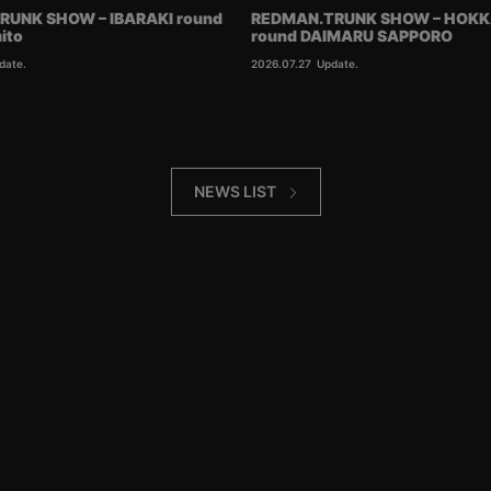
RUNK SHOW – IBARAKI round
REDMAN.TRUNK SHOW – HOKK
ito
round DAIMARU SAPPORO
date.
2026.07.27
Update.
NEWS LIST