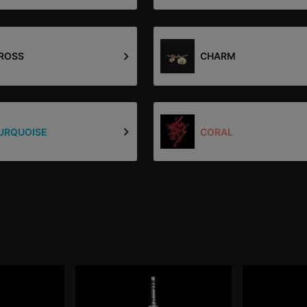
ROSS
CHARM
URQUOISE
CORAL