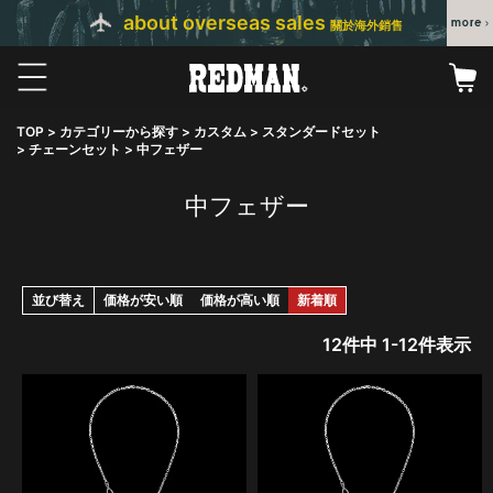
about overseas sales
關於海外銷售
TOP
カテゴリーから探す
カスタム
スタンダードセット
チェーンセット
中フェザー
中フェザー
並び替え
価格が安い順
価格が高い順
新着順
12
件中
1
-
12
件表示