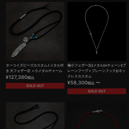
ターコイズビーズカスタム / メタル付
極小フェザー左(メタル)×チェーン(プ
き 大フェザー左 ＋小メタルチャーム
レーンフープ＋プレーンフック)/ネッ
クレスカスタム
¥
127,380
税込
¥
58,300
〜
税込
SOLD OUT
SOLD OUT