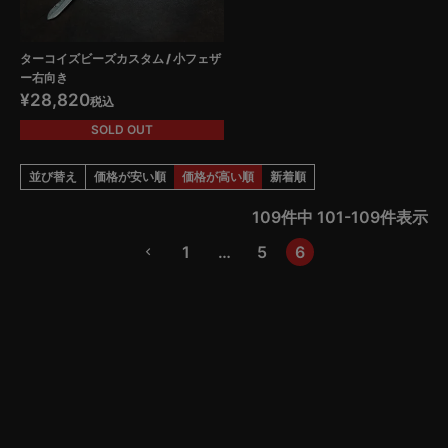
ターコイズビーズカスタム / 小フェザ
ー右向き
¥
28,820
税込
SOLD OUT
並び替え
価格が安い順
価格が高い順
新着順
109
件中
101
-
109
件表示
1
…
5
6