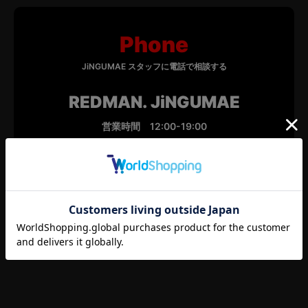
モチーフなどカスタム内容のご要望＊
Phone
JiNGUMAE スタッフに電話で相談する
REDMAN. JiNGUMAE
営業時間 12:00-19:00
定休日 水曜日
電話をかける
お問い合わせ内容ご確認のうえ送信くださいませ。
ご提案の準備ができましたらご連絡を差し上げますので、