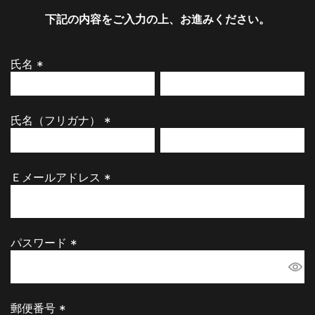
下記の内容をご入力の上、お進みください。
氏名
(
必
須
氏名（フリガナ）
)
(
必
須
Ｅメールアドレス
)
(
必
須
)
パスワード
(
必
須
)
郵便番号