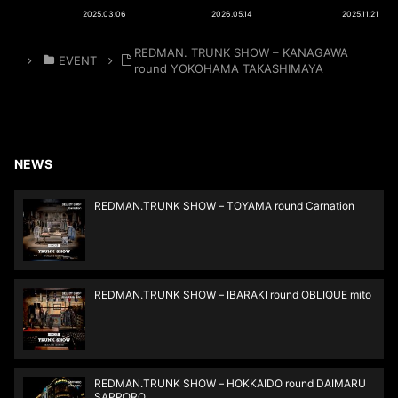
SHOW – GIFU
せ】
SHOW ＜ 11.22-
2025.03.06
2026.05.14
2025.11.21
round chord
REDMAN. TRUNK
11.24 Turquoise
SHOW in KYUSHU
Order Reception ＞
REDMAN. TRUNK SHOW – KANAGAWA
[KAGOSHIMA
＜ MIYAGI round ＞
EVENT
round YOKOHAMA TAKASHIMAYA
round REGISTA
Armadio]
NEWS
REDMAN.TRUNK SHOW – TOYAMA round Carnation
REDMAN.TRUNK SHOW – IBARAKI round OBLIQUE mito
REDMAN.TRUNK SHOW – HOKKAIDO round DAIMARU
SAPPORO