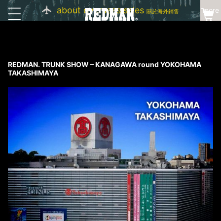
about overseas sales
more
關於海外銷售
REDMAN. TRUNK SHOW – KANAGAWA round YOKOHAMA
TAKASHIMAYA