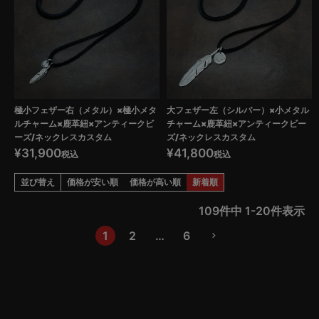
極小フェザー右（メタル）×極小メタ
大フェザー左（シルバー）×小メタル
ルチャーム×鹿革紐×アンティークビ
チャーム×鹿革紐×アンティークビー
ーズ/ネックレスカスタム
ズ/ネックレスカスタム
¥
31,900
¥
41,800
税込
税込
並び替え
価格が安い順
価格が高い順
新着順
109
件中
1
-
20
件表示
1
2
…
6