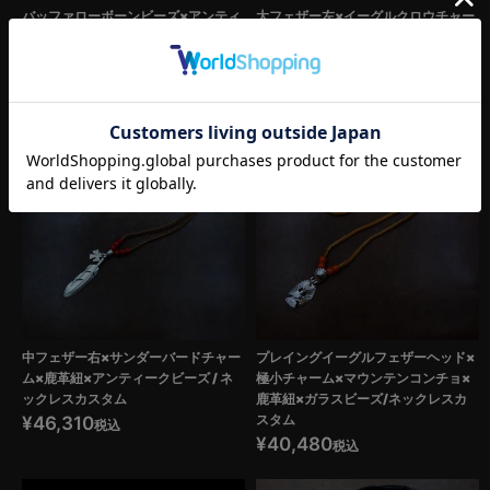
バッファローボーンビーズ×アンティ
大フェザー左×イーグルクロウチャー
ークビーズ×鹿革紐×コンチョ/ループ
ム×アンティークホワイトハーツビー
タイカスタム
ズ×鹿革紐 / ネックレスカスタム
¥
33,660
¥
63,800
税込
税込
中フェザー右×サンダーバードチャー
プレイングイーグルフェザーヘッド×
ム×鹿革紐×アンティークビーズ / ネ
極小チャーム×マウンテンコンチョ×
ックレスカスタム
鹿革紐×ガラスビーズ/ネックレスカ
スタム
¥
46,310
税込
¥
40,480
税込