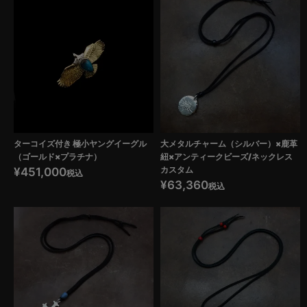
ターコイズ付き 極小ヤングイーグル
大メタルチャーム（シルバー）×鹿革
（ゴールド×プラチナ）
紐×アンティークビーズ/ネックレス
カスタム
¥
451,000
税込
¥
63,360
税込