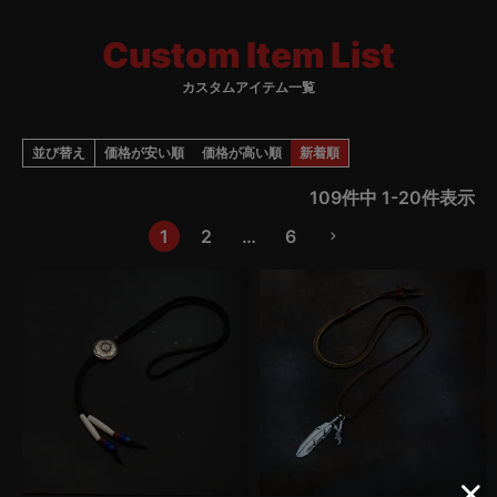
お時間をいただきますが、しばらくお待ちくださいませ。
Custom Item List
カスタムアイテム一覧
並び替え
価格が安い順
価格が高い順
新着順
109
件中
1
-
20
件表示
1
2
…
6