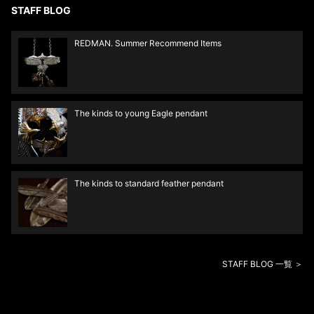
STAFF BLOG
REDMAN. Summer Recommend Items
The kinds to young Eagle pendant
The kinds to standard feather pendant
STAFF BLOG 一覧 ＞