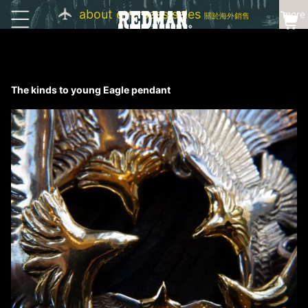
about overseas sales
more
關於海外銷售
The kinds to young Eagle pendant