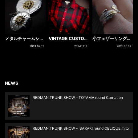
メタルチャームシリ
VINTAGE CUSTOM
小フェザーリング
ーズ
FLANNEL SHIRTS
（コンビ）
2024.07.01
2024.12.19
2025.05.02
NEWS
REDMAN.TRUNK SHOW – TOYAMA round Carnation
REDMAN.TRUNK SHOW – IBARAKI round OBLIQUE mito