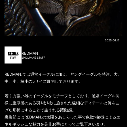
2025.06.17
REDMAN
JiNGUMAE STAFF
REDMAN.では通常イーグルに加え、ヤングイーグルを特注、大、
中、小、極小の5サイズ展開しております。
若く力強い雄のイーグルをモチーフとしており、通常イーグル同
様に重厚感のある羽1枚1枚に施された繊細なディテールと翼を曲
げた形状にすることで生まれる躍動感。
裏腹部にはREDMAN.の太陽をあしらった事で象徴×象徴によるエ
ネルギッシュな魅力を是非お手にとってご覧下さいませ。