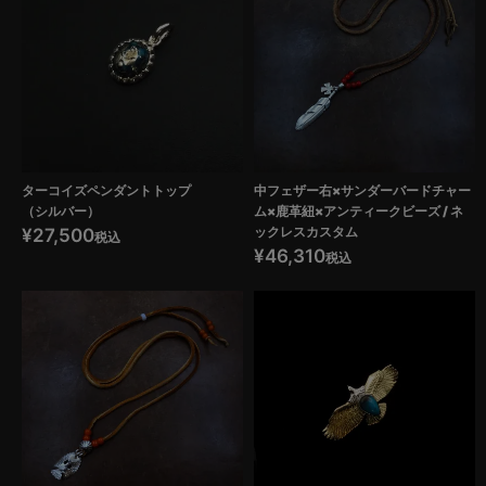
ターコイズペンダントトップ
中フェザー右×サンダーバードチャー
（シルバー）
ム×鹿革紐×アンティークビーズ / ネ
ックレスカスタム
¥
27,500
税込
¥
46,310
税込