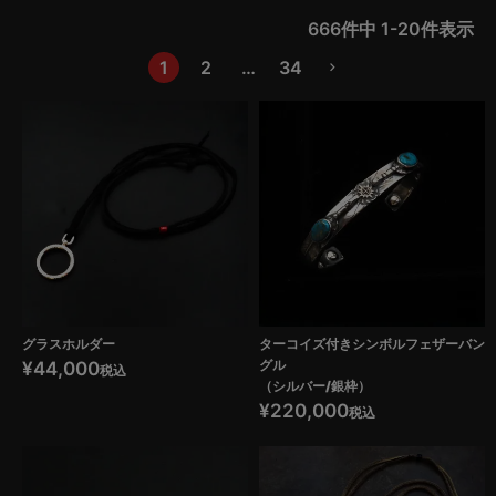
666
件中
1
-
20
件表示
1
2
…
34
グラスホルダー
ターコイズ付きシンボルフェザーバン
グル
¥
44,000
税込
（シルバー/銀枠）
¥
220,000
税込