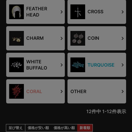
FEATHER
CROSS
HEAD
CHARM
COIN
WHITE
TURQUOISE
BUFFALO
CORAL
OTHER
12
件中
1
-
12
件表示
並び替え
価格が安い順
価格が高い順
新着順