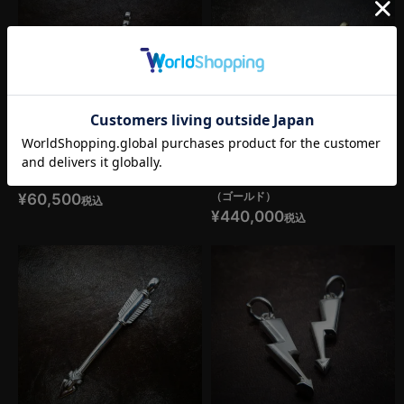
カーブドフェザー（シルバー）
アローペンダントトップ
（ゴールド）
¥
60,500
税込
¥
440,000
税込