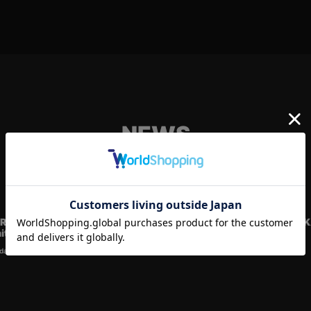
NEWS
EVENT
RUNK SHOW – IBARAKI round
REDMAN.TRUNK SHOW – HOKK
ito
round DAIMARU SAPPORO
date.
2026.07.27
Update.