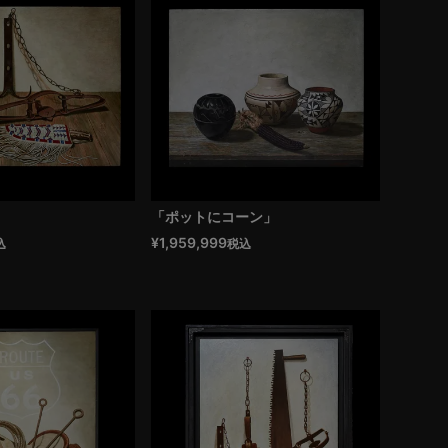
」
「ポットにコーン」
¥
1,959,999
込
税込