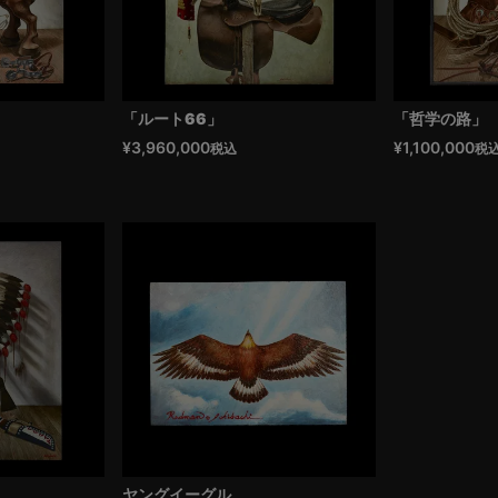
「ルート66」
「哲学の路」
¥
3,960,000
¥
1,100,000
税込
税
ヤングイーグル