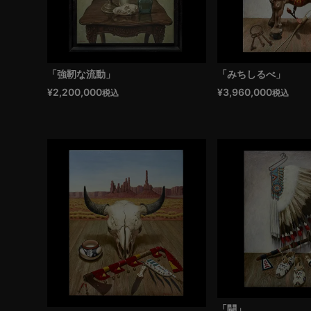
「強靭な流動」
「みちしるべ」
¥
2,200,000
¥
3,960,000
税込
税込
「闘」