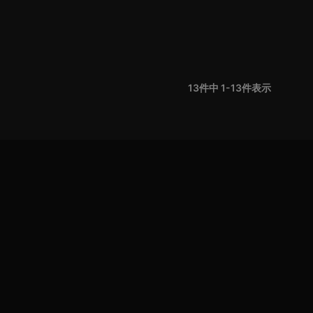
13
件中
1
-
13
件表示