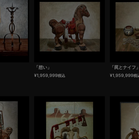
「想い」
「罠とナイフ
¥
1,959,999
¥
1,959,999
税込
税