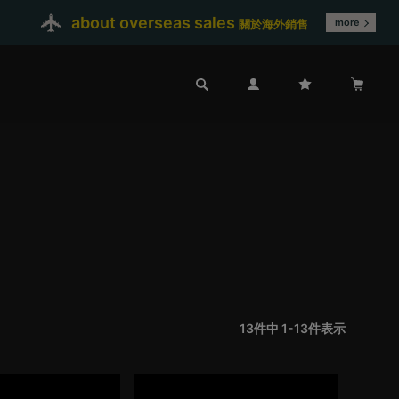
about overseas sales
more
關於海外銷售
13
件中
1
-
13
件表示