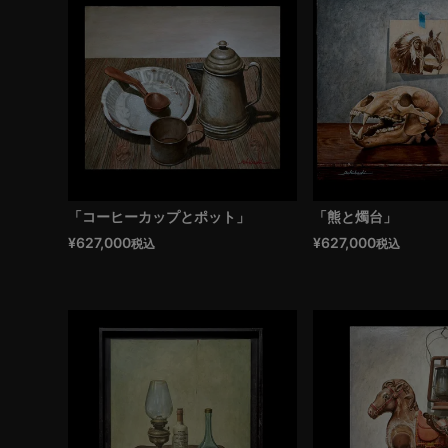
「コーヒーカップとポット」
「熊と燭台」
¥
627,000
¥
627,000
税込
税込