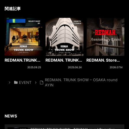
関連記事
REDMAN.TRUNK
REDMAN. TRUNK
REDMAN. Store
SHOW – GIFU
SHOW – OSAKA
Anniversary Event
2025.09.25
2025.06.24
2026.07.14
round SP.
round HANKYU
MEN’S OSAKA
REDMAN. TRUNK SHOW – OSAKA round
EVENT
AYIN
NEWS