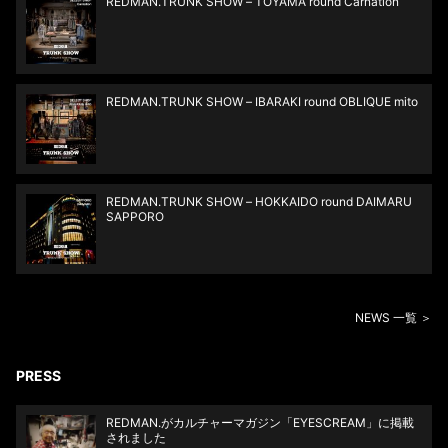
REDMAN.TRUNK SHOW – TOYAMA round Carnation
REDMAN.TRUNK SHOW – IBARAKI round OBLIQUE mito
REDMAN.TRUNK SHOW – HOKKAIDO round DAIMARU
SAPPORO
NEWS 一覧 ＞
PRESS
REDMAN.がカルチャーマガジン「EYESCREAM」に掲載
されました