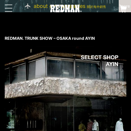
about overseas sales
more
關於海外銷售
REDMAN. TRUNK SHOW – OSAKA round AYIN