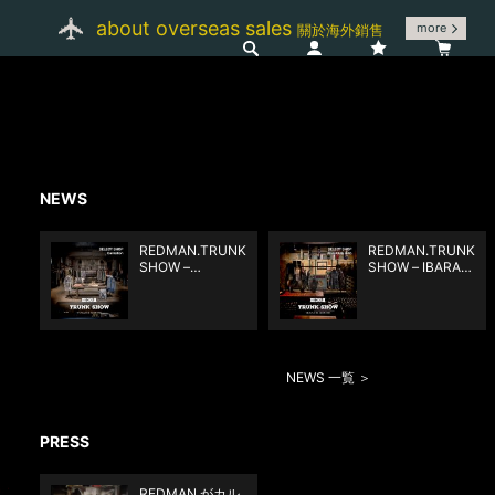
about overseas sales
more
關於海外銷售
NEWS
REDMAN.TRUNK
REDMAN.TRUNK
SHOW –
SHOW – IBARAKI
TOYAMA round
round OBLIQUE
Carnation
mito
NEWS 一覧 ＞
PRESS
REDMAN.がカル