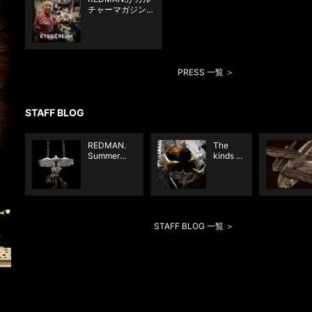
チャーマガジン
「EYESCREAM」
に掲載されました
PRESS 一覧 ＞
STAFF BLOG
REDMAN.
The
Summer
kinds to
Recommend
young
Items
Eagle
pendant
STAFF BLOG 一覧 ＞