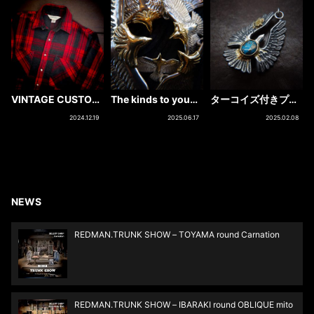
VINTAGE CUSTOM
The kinds to young
ターコイズ付きプレ
FLANNEL SHIRTS
Eagle pendant
イングイーグルペン
2024.12.19
2025.06.17
2025.02.08
ダントヘッド
NEWS
REDMAN.TRUNK SHOW – TOYAMA round Carnation
REDMAN.TRUNK SHOW – IBARAKI round OBLIQUE mito