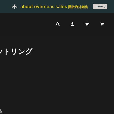
about overseas sales
more
關於海外銷售
ットリング
て