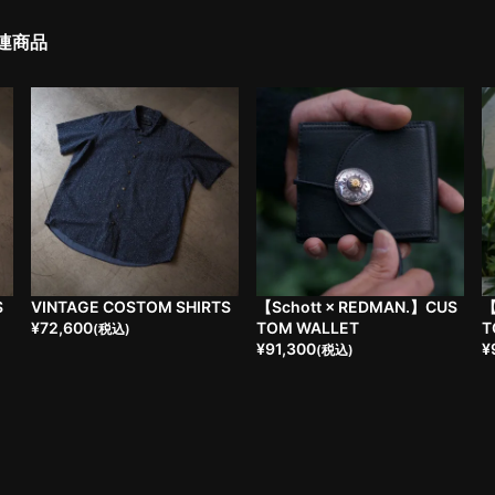
連商品
S
VINTAGE COSTOM SHIRTS
【Schott × REDMAN.】CUS
【
¥
72,600
TOM WALLET
T
(税込)
¥
91,300
¥
(税込)