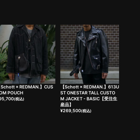
Schott × REDMAN.】CUS
【Schott × REDMAN.】613U
OM POUCH
ST ONESTAR TALL CUSTO
95,700
M JACKET - BASIC【受注生
(税込)
産品】
¥
269,500
(税込)