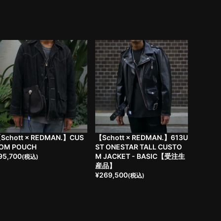
Schott × REDMAN.】CUS
【Schott × REDMAN.】613U
OM POUCH
ST ONESTAR TALL CUSTO
95,700
M JACKET - BASIC【受注生
(税込)
産品】
¥
269,500
(税込)