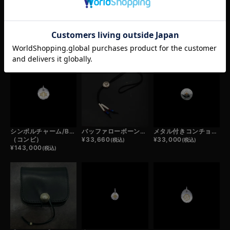
RECOMMEND ITEM
あなたへおすすめ商品
シンボルチャーム/BUTTERFLY
バッファローボーンビーズ×アンティークビーズ×鹿革紐×コンチョ/ループタイカスタム
メタル付きコンチョ小/フラワー
（コンビ）
¥
33,660
¥
33,000
(税込)
(税込)
¥
143,000
(税込)