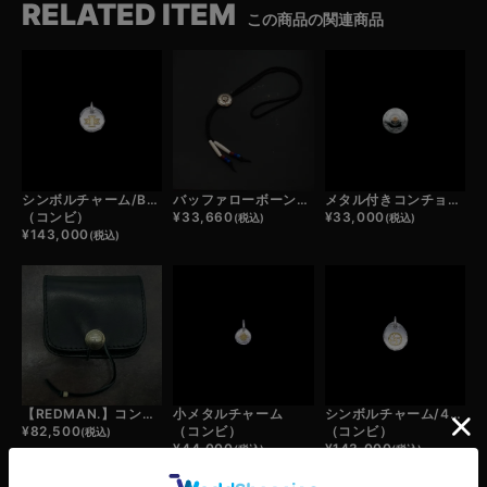
RELATED ITEM
この商品の関連商品
シンボルチャーム/BUTTERFLY
バッファローボーンビーズ×アンティークビーズ×鹿革紐×コンチョ/ループタイカスタム
メタル付きコンチョ小/フラワー
（コンビ）
¥
33,660
¥
33,000
(税込)
(税込)
¥
143,000
(税込)
【REDMAN.】コンチョ付き ウォレット
小メタルチャーム
シンボルチャーム/4AGES
¥
82,500
（コンビ）
（コンビ）
(税込)
¥
44,000
¥
143,000
(税込)
(税込)