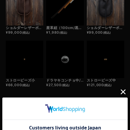
ショルダーレザーポーチ（茶）
鹿革紐（100cm/黒・濃茶・薄茶・白）
ショルダーレザーポーチ（黒）
¥
99,000
¥
1,980
¥
99,000
(税込)
(税込)
(税込)
ストロービーズ小
ドラヤキコンチョ中/スター
ストロービーズ中
¥
66,000
¥
27,500
¥
121,000
(税込)
(税込)
(税込)
RECOMMEND ITEM
あなたへおすすめ商品