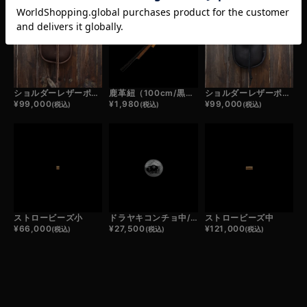
ショルダーレザーポーチ（茶）
鹿革紐（100cm/黒・濃茶・薄茶・白）
ショルダーレザーポーチ（黒）
¥
99,000
¥
1,980
¥
99,000
(税込)
(税込)
(税込)
ストロービーズ小
ドラヤキコンチョ中/スター
ストロービーズ中
¥
66,000
¥
27,500
¥
121,000
(税込)
(税込)
(税込)