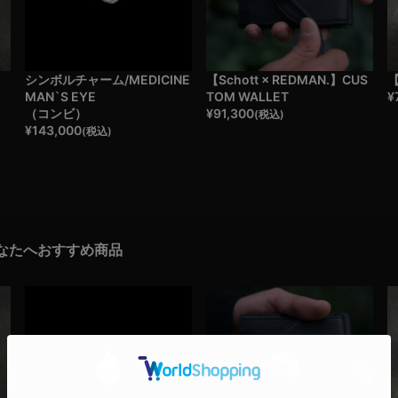
き
シンボルチャーム/MEDICINE
【Schott × REDMAN.】CUS
【
MAN`S EYE
TOM WALLET
¥
（コンビ）
¥
91,300
(税込)
¥
143,000
(税込)
なたへおすすめ商品