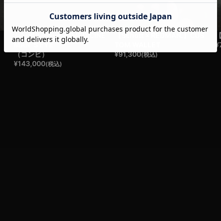
き
シンボルチャーム/MEDICINE
【Schott × REDMAN.】CUS
【
MAN`S EYE
TOM WALLET
¥
（コンビ）
¥
91,300
(税込)
¥
143,000
(税込)