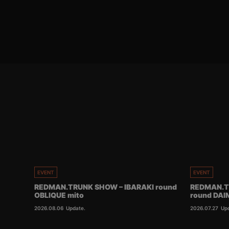
EVENT
EVENT
REDMAN.TRUNK SHOW – IBARAKI round
REDMAN.T
OBLIQUE mito
round DA
2026.08.06
Update.
2026.07.27
Up