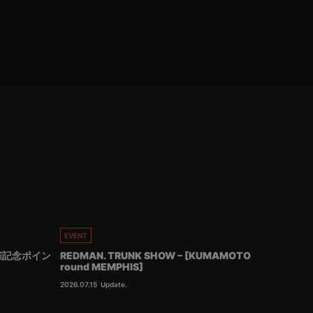
EVENT
催記念ポイン
REDMAN. TRUNK SHOW – [KUMAMOTO
round MEMPHIS]
2026.07.15
Update.