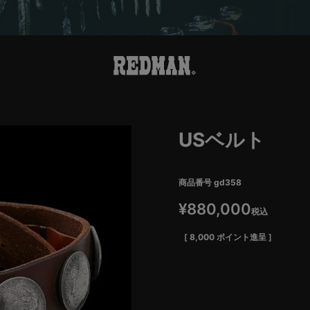
USベルト
商品番号
gd358
¥
880,000
税込
[
8,000
ポイント進呈 ]