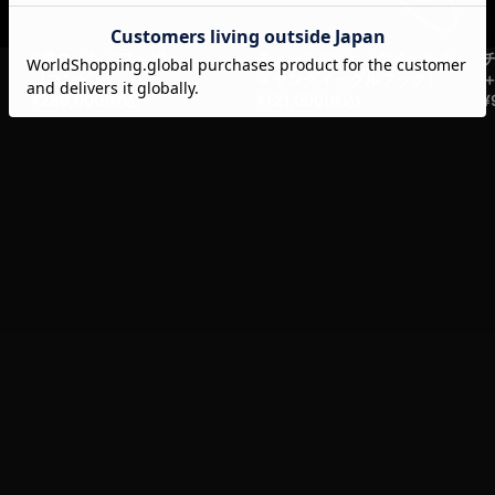
6連ウィンドフェザー
チェーン70cm（ホイール小
（コンビ）
＋ヤングイーグルフック）
¥
286,000
¥
121,000
¥
(税込)
(税込)