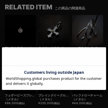
RELATED ITEM
この商品の関連商品
ファスケスチャーム
タイニークロスペンダントトップ
ハーフラウンドバングル
（メタル）
（メタル）
（メタル）
¥
33,000
¥
22,000
¥
143,000
(税込)
(税込)
(税込)
フェザービーズブレスレット
プレイングイーグルバングル大
バッファローチャーム
（メタル）
（メタル）
（メタル）
¥
66,000
¥
220,000
¥
44,000
(税込)
(税込)
(税込)