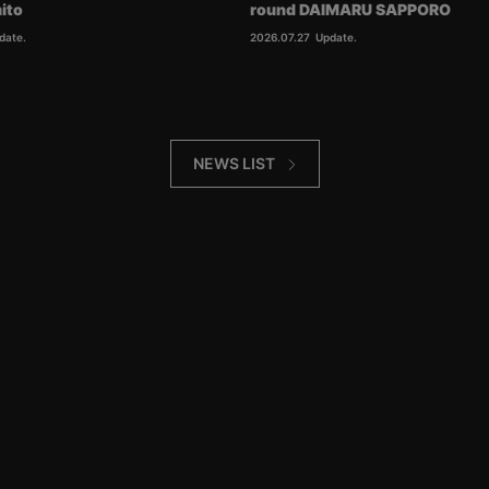
ito
round DAIMARU SAPPORO
date.
2026.07.27
Update.
NEWS LIST