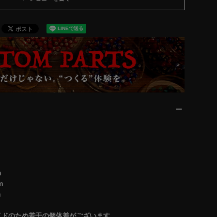
m
m
m
イドのため若干の個体差がございます。