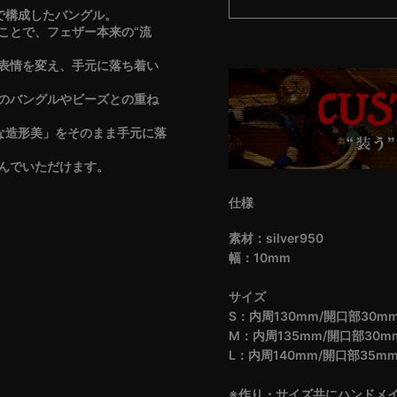
ーで構成したバングル。
ことで、フェザー本来の“流
表情を変え、手元に落ち着い
のバングルやビーズとの重ね
ルな造形美」をそのまま手元に落
んでいただけます。
仕様
素材：silver950
幅：10mm
サイズ
S：内周130mm/開口部30m
M：内周135mm/開口部30m
L：内周140mm/開口部35m
※作り・サイズ共にハンドメ