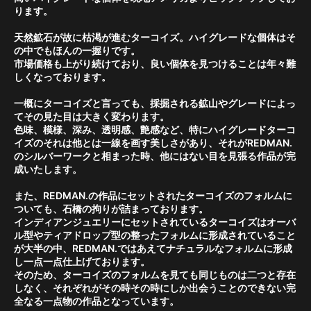
ります。
天然鉱石が故に枯渇が進むターコイズ。ハイグレードな個体はそ
の中でもほんの一握りです。
市場価格も上がり続けており、良い個体を見つけることは年々難
しくなっております。
一概にターコイズと言っても、採掘される鉱山やグレードによっ
てその見た目は大きく変わります。
色味、模様、深み、透明感、艶感など、特にハイグレードターコ
イズのそれは他とは一線を画す美しさがあり、それがREDMAN.
のシルバーワークと相まった時、他にはない目を見張る作品が完
成いたします。
また、REDMAN.の作品にセットされたターコイズのフォルムに
ついても、石橋の拘りが詰まっております。
インディアンジュエリーにセットされているターコイズはオーバ
ル型やティアドロップ型の整ったフォルムに形成されていること
が大半の中、REDMAN.ではあえてナチュラルなフォルムに形成
し一点一点仕上げております。
そのため、ターコイズのフォルムを見ても同じものは二つと存在
しなく、それぞれがその時その時にしか出会うことのできない完
全なる一点物の作品となっています。