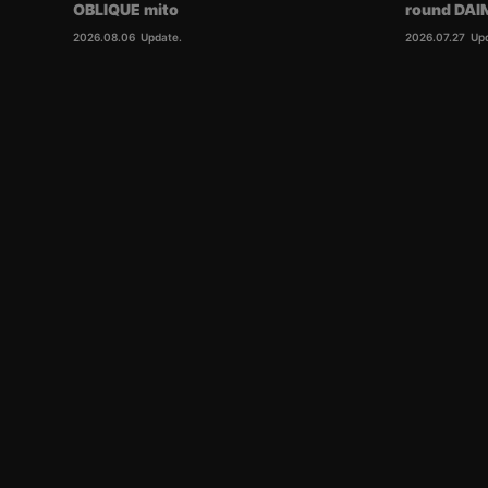
OBLIQUE mito
round DA
2026.08.06
Update.
2026.07.27
Up