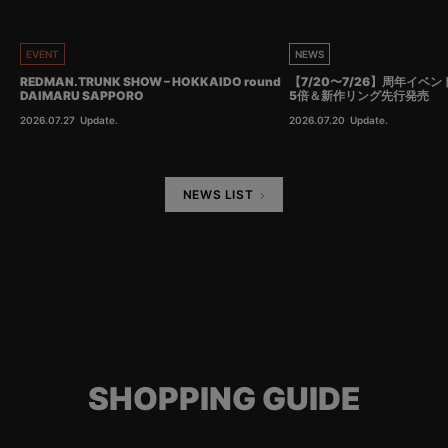
EVENT
NEWS
REDMAN.TRUNK SHOW – HOKKAIDO round
【7/20〜7/26】周年イベ
DAIMARU SAPPORO
5倍＆新作リング先行発売
2026.07.27
Update.
2026.07.20
Update.
NEWS LIST
SHOPPING GUIDE