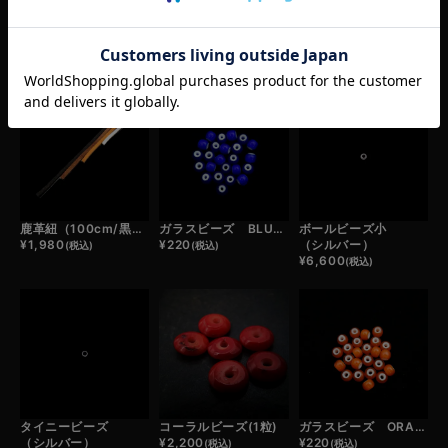
RECOMMEND ITEM
あなたへおすすめ商品
鹿革紐（100cm/黒・濃茶・薄茶・白）
ガラスビーズ BLUE (1粒)
ボールビーズ小
¥
1,980
¥
220
（シルバー）
(税込)
(税込)
¥
6,600
(税込)
タイニービーズ
コーラルビーズ(1粒)
ガラスビーズ ORANGE (1粒)
（シルバー）
¥
2,200
¥
220
(税込)
(税込)