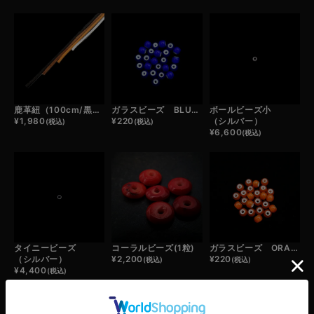
鹿革紐（100cm/黒・濃茶・薄茶・白）
ガラスビーズ BLUE (1粒)
ボールビーズ小
¥
1,980
¥
220
（シルバー）
(税込)
(税込)
¥
6,600
(税込)
タイニービーズ
コーラルビーズ(1粒)
ガラスビーズ ORANGE (1粒)
（シルバー）
¥
2,200
¥
220
(税込)
(税込)
¥
4,400
(税込)