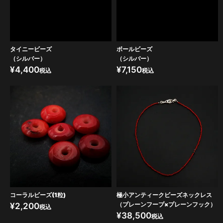
タイニービーズ
ボールビーズ
（シルバー）
（シルバー）
¥
4,400
¥
7,150
税込
税込
コーラルビーズ(1粒)
極小アンティークビーズネックレス
（プレーンフープ×プレーンフック）
¥
2,200
税込
¥
38,500
税込