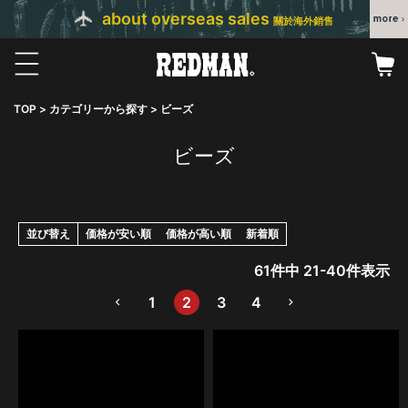
about overseas sales
關於海外銷售
TOP
カテゴリーから探す
ビーズ
ビーズ
並び替え
価格が安い順
価格が高い順
新着順
61
件中
21
-
40
件表示
1
2
3
4