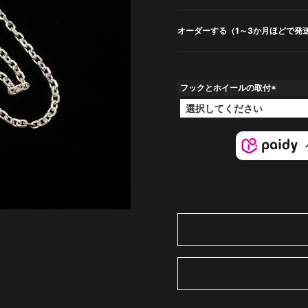
オーダーする（1～3か月ほどで発
フックとホイールの取付
(
必
須
)