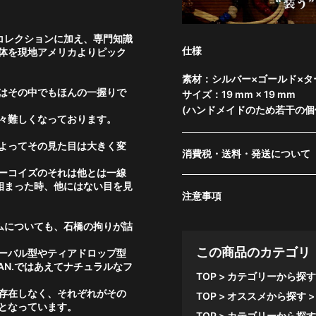
のコレクションに加え、専門知識
仕様
体を現地アメリカよりピック
素材：シルバー×ゴールド×タ
はその中でもほんの一握りで
サイズ：19 mm × 19 mm
(ハンドメイドのため若干の個
々難しくなっております。
よってその見た目は大きく変
消費税・送料・発送について
ーコイズのそれは他とは一線
と相まった時、他にはない目を見
注意事項
ルムについても、石橋の拘りが詰
この商品のカテゴリ
ーバル型やティアドロップ型
AN.ではあえてナチュラルなフ
TOP
カテゴリーから探す
存在しなく、それぞれがその
TOP
オススメから探す
となっています。
TOP
カテゴリーから探す