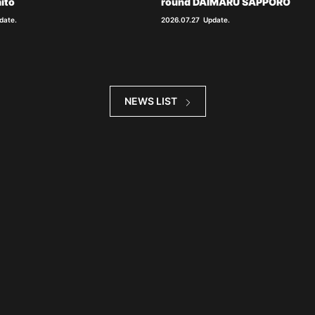
ito
round DAIMARU SAPPORO
date.
2026.07.27
Update.
NEWS LIST