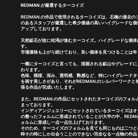
REDMAN.が厳選するターコイズ
REDMAN.の作品で使用されるターコイズは、石橋の過去
のあるスタッフが厳選した希少価値の高いハイグレードな個
アップしております。
天然鉱石が故に枯渇が進むターコイズ。ハイグレードな個体
す。
市場価格も上がり続けており、良い個体を見つけることは年
一概にターコイズと言っても、採掘される鉱山やグレードに
わります。
色味、模様、深み、透明感、艶感など、特にハイグレードタ
を画す美しさがあり、それがREDMAN.のシルバーワーク
張る作品が完成いたします。
また、REDMAN.の作品にセットされたターコイズのフォ
まっております。
インディアンジュエリーにセットされているターコイズはオ
の整ったフォルムに形成されていることが大半の中、REDM
ォルムに形成し一点一点仕上げております。
そのため、ターコイズのフォルムを見ても同じものは二つと
時その時にしか出会うことのできない完全なる一点物の作品