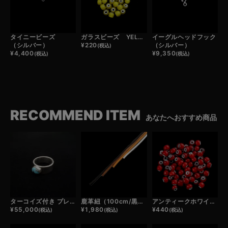
タイニービーズ
ガラスビーズ YELLOW （1粒）
イーグルヘッドフック
（シルバー）
¥
220
（シルバー）
(税込)
¥
4,400
¥
9,350
(税込)
(税込)
RECOMMEND ITEM
あなたへおすすめ商品
ターコイズ付き プレーンリング
鹿革紐（100cm/黒・濃茶・薄茶・白）
アンティークホワイトハーツビーズ(1粒)
¥
55,000
¥
1,980
¥
440
(税込)
(税込)
(税込)