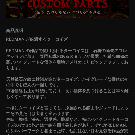
REDMAN.が厳選するターコイズ
REDMAN.の作品で使用されるターコイズは、石橋の過去のコレ
クションに加え、専門知識のあるスタッフが厳選した希少価値の
高いハイグレードな個体を現地アメリカよりピックアップしてお
ります。
天然鉱石が故に枯渇が進むターコイズ。ハイグレードな個体はそ
の中でもほんの一握りです。
市場価格も上がり続けており、良い個体を見つけることは年々難
しくなっております。
一概にターコイズと言っても、採掘される鉱山やグレードによっ
てその見た目は大きく変わります。
色味、模様、深み、透明感、艶感など、特にハイグレードターコ
イズのそれは他とは一線を画す美しさがあり、それがREDMAN.
のシルバーワークと相まった時、他にはない目を見張る作品が完