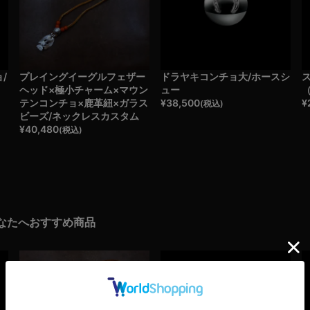
/
プレイングイーグルフェザー
ドラヤキコンチョ大/ホースシ
ヘッド×極小チャーム×マウン
ュー
テンコンチョ×鹿革紐×ガラス
¥
38,500
¥
(税込)
ビーズ/ネックレスカスタム
¥
40,480
(税込)
なたへおすすめ商品