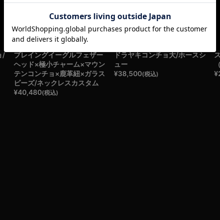
/
プレイングイーグルフェザー
ドラヤキコンチョ大/ホースシ
ヘッド×極小チャーム×マウン
ュー
テンコンチョ×鹿革紐×ガラス
¥
38,500
¥
(税込)
ビーズ/ネックレスカスタム
¥
40,480
(税込)