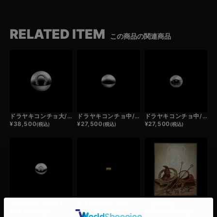
RELATED ITEM
この商品の関連商品
ドラヤキコンチョ大/ホースシュー
ドラヤキコンチョ中/プレーン
ドラヤキコンチョ中/スター
¥
38,500
¥
27,500
¥
27,500
(税込)
(税込)
(税込)
メタル付きドラヤキコンチョ/ホースシュー
ストロービーズ中
「哲学の路」
¥
44,000
¥
121,000
¥
1,100,000
(税込)
(税込)
(税込)