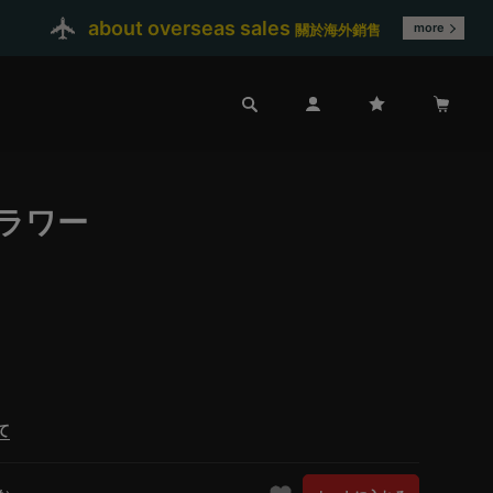
about overseas sales
more
關於海外銷售
ラワー
て