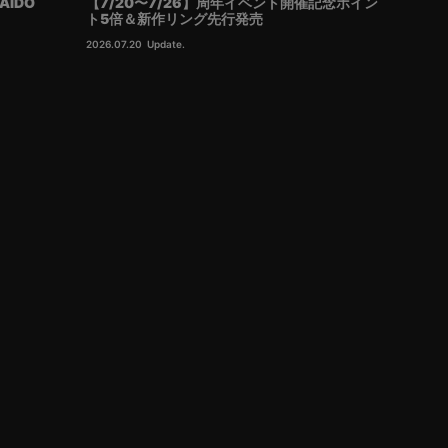
AIDO
【7/20〜7/26】周年イベント開催記念ポイン
ト5倍＆新作リング先行発売
2026.07.20
Update.