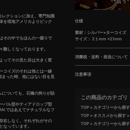
のコレクションに加え、専門知識
仕様
体を現地アメリカよりピック
素材：シルバー×ターコイズ
はその中でもほんの一握りで
サイズ： 2１mm ×21mm
々難しくなっております。
消費税・送料・発送について
よってその見た目は大きく変
ーコイズのそれは他とは一線
注意事項
と相まった時、他にはない目を見
ルムについても、石橋の拘りが詰
この商品のカテゴリ
ーバル型やティアドロップ型
TOP
カテゴリーから探す
AN.ではあえてナチュラルなフ
TOP
オススメから探す
存在しなく、それぞれがその
TOP
カテゴリーから探す
となっています。