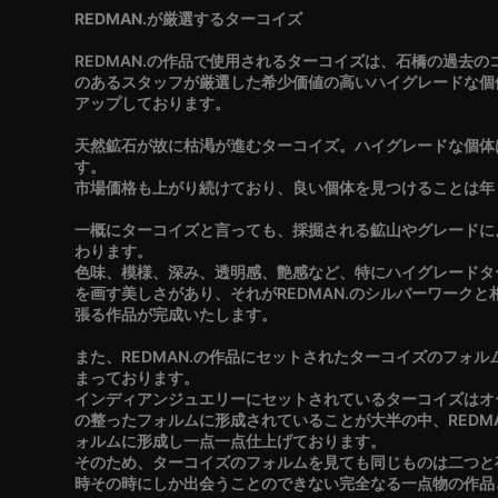
REDMAN.が厳選するターコイズ
REDMAN.の作品で使用されるターコイズは、石橋の過去
のあるスタッフが厳選した希少価値の高いハイグレードな個
アップしております。
天然鉱石が故に枯渇が進むターコイズ。ハイグレードな個体
す。
市場価格も上がり続けており、良い個体を見つけることは年
一概にターコイズと言っても、採掘される鉱山やグレードに
わります。
色味、模様、深み、透明感、艶感など、特にハイグレードタ
を画す美しさがあり、それがREDMAN.のシルバーワーク
張る作品が完成いたします。
また、REDMAN.の作品にセットされたターコイズのフォ
まっております。
インディアンジュエリーにセットされているターコイズはオ
の整ったフォルムに形成されていることが大半の中、REDM
ォルムに形成し一点一点仕上げております。
そのため、ターコイズのフォルムを見ても同じものは二つと
時その時にしか出会うことのできない完全なる一点物の作品