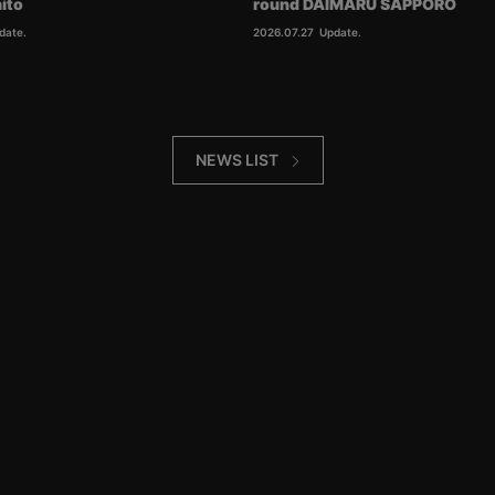
ito
round DAIMARU SAPPORO
date.
2026.07.27
Update.
NEWS LIST