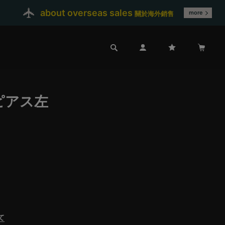
about overseas sales
more
關於海外銷售
ピアス左
て