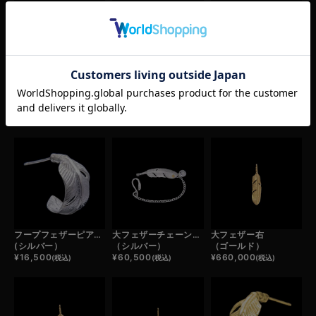
中フェザー右
小フェザー右
フープフェザーピアス左
（ゴールド）
（ゴールド）
（ゴールド）
¥
473,000
¥
286,000
¥
176,000
(税込)
(税込)
(税込)
RECOMMEND ITEM
あなたへおすすめ商品
フープフェザーピアス右
大フェザーチェーンブレスレット右
大フェザー右
(シルバー）
（シルバー）
（ゴールド）
¥
16,500
¥
60,500
¥
660,000
(税込)
(税込)
(税込)