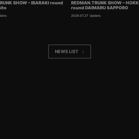
RUNK SHOW – IBARAKI round
REDMAN.TRUNK SHOW – HOKK
ito
round DAIMARU SAPPORO
date.
2026.07.27
Update.
NEWS LIST