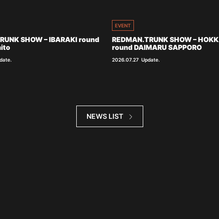
EVENT
RUNK SHOW – IBARAKI round
REDMAN.TRUNK SHOW – HOKK
ito
round DAIMARU SAPPORO
date.
2026.07.27
Update.
NEWS LIST