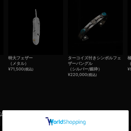
特大フェザー
ターコイズ付きシンボルフェ
（メタル）
ザーバングル
¥
71,500
（シルバー/銀枠）
¥
(税込)
¥
220,000
(税込)
なたへおすすめ商品