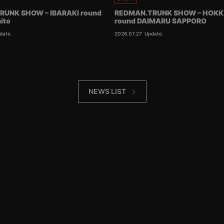
RUNK SHOW – IBARAKI round
REDMAN.TRUNK SHOW – HOKK
ito
round DAIMARU SAPPORO
date.
2026.07.27
Update.
NEWS LIST