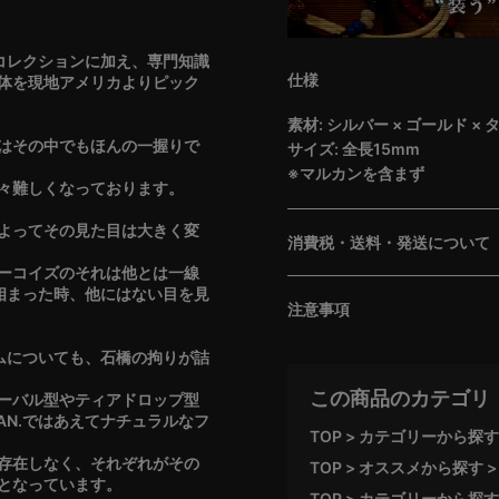
のコレクションに加え、専門知識
仕様
体を現地アメリカよりピック
素材: シルバー × ゴールド ×
はその中でもほんの一握りで
サイズ: 全長15mm
※マルカンを含まず
々難しくなっております。
よってその見た目は大きく変
消費税・送料・発送について
ーコイズのそれは他とは一線
と相まった時、他にはない目を見
注意事項
ルムについても、石橋の拘りが詰
この商品のカテゴリ
ーバル型やティアドロップ型
AN.ではあえてナチュラルなフ
TOP
カテゴリーから探す
存在しなく、それぞれがその
TOP
オススメから探す
となっています。
TOP
カテゴリーから探す