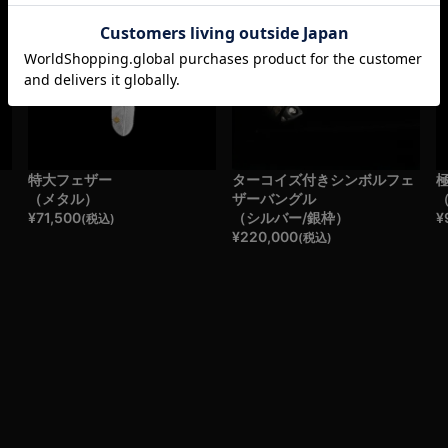
特大フェザー
ターコイズ付きシンボルフェ
（メタル）
ザーバングル
¥
71,500
（シルバー/銀枠）
¥
(税込)
¥
220,000
(税込)