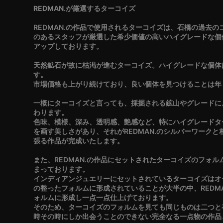
REDMAN.が厳選するターコイズ
REDMAN.の作品で使用されるターコイズは、石橋の過去
のあるスタッフが厳選した希少価値の高いハイグレードな個
アップしております。
天然鉱石が故に枯渇が進むターコイズ。ハイグレードな個体
す。
市場価格も上がり続けており、良い個体を見つけることは年
一概にターコイズと言っても、採掘される鉱山やグレードに
わります。
色味、模様、深み、透明感、艶感など、特にハイグレードタ
を画す美しさがあり、それがREDMAN.のシルバーワーク
張る作品が完成いたします。
また、REDMAN.の作品にセットされたターコイズのフォ
まっております。
インディアンジュエリーにセットされているターコイズはオ
の整ったフォルムに形成されていることが大半の中、REDM
ォルムに形成し一点一点仕上げております。
そのため、ターコイズのフォルムを見ても同じものは二つと
時その時にしか出会うことのできない完全なる一点物の作品