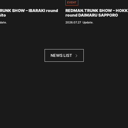
EVENT
RUNK SHOW – IBARAKI round
REDMAN.TRUNK SHOW – HOKK
ito
round DAIMARU SAPPORO
date.
2026.07.27
Update.
NEWS LIST