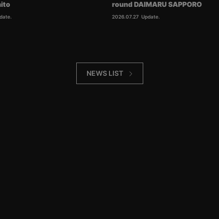
ito
round DAIMARU SAPPORO
date.
2026.07.27
Update.
NEWS LIST