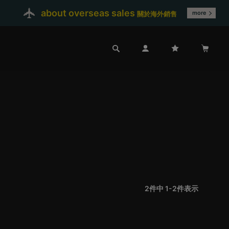
about overseas sales
more
關於海外銷售
2
件中
1
-
2
件表示