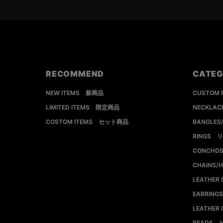
RECOMMEND
CATE
NEW ITEMS 新商品
CUSTOM
LIMITED ITEMS 限定商品
NECKLA
COSTOM ITEMS セット商品
BANGLE
RINGS 
CONCHO
CHAINS
LEATHER
EARRIN
LEATHE
BEADS 