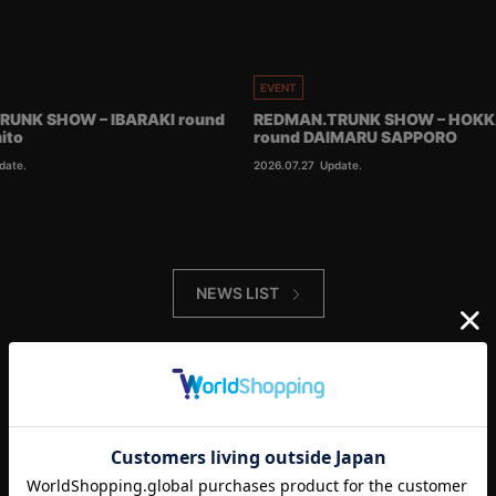
EVENT
RUNK SHOW – IBARAKI round
REDMAN.TRUNK SHOW – HOKK
ito
round DAIMARU SAPPORO
date.
2026.07.27
Update.
NEWS LIST