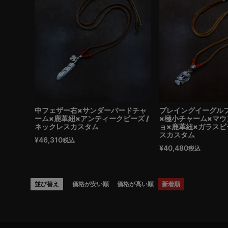
中フェザー右×サンダーバードチャ
プレイングイーグル
ーム×鹿革紐×アンティークビーズ /
×極小チャーム×マウ
ネックレスカスタム
ョ×鹿革紐×ガラスビ
スカスタム
¥
46,310
税込
¥
40,480
税込
並び替え
価格が安い順
価格が高い順
新着順