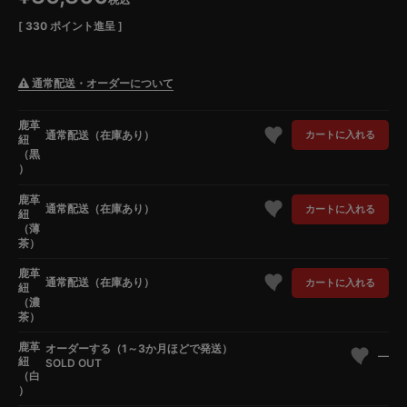
[
330
ポイント進呈 ]
通常配送・オーダーについて
鹿革
通常配送（在庫あり）
カートに入れる
紐
（黒
）
鹿革
通常配送（在庫あり）
カートに入れる
紐
（薄
茶）
鹿革
通常配送（在庫あり）
カートに入れる
紐
（濃
茶）
鹿革
オーダーする（1～3か月ほどで発送）
—
紐
SOLD OUT
（白
）