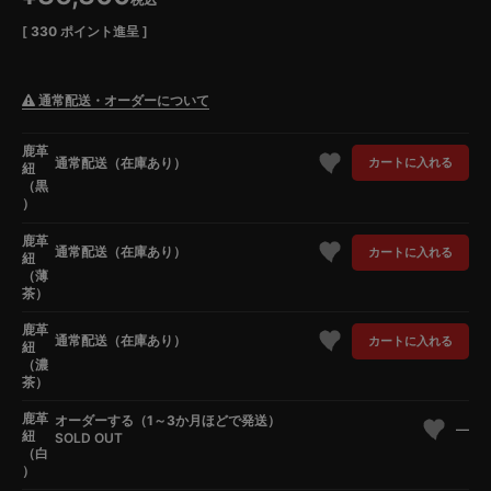
[
330
ポイント進呈 ]
通常配送・オーダーについて
鹿革
通常配送（在庫あり）
カートに入れる
紐
（黒
）
鹿革
通常配送（在庫あり）
カートに入れる
紐
（薄
茶）
鹿革
通常配送（在庫あり）
カートに入れる
紐
（濃
茶）
鹿革
オーダーする（1～3か月ほどで発送）
—
紐
SOLD OUT
（白
）