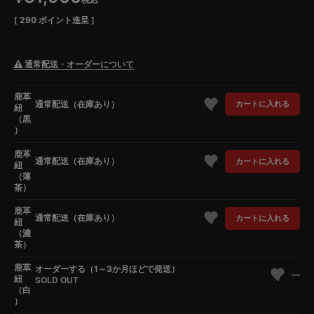
[
290
ポイント進呈 ]
通常配送・オーダーについて
鹿革
通常配送（在庫あり）
カートに入れる
紐
（黒
）
鹿革
通常配送（在庫あり）
カートに入れる
紐
（薄
茶）
鹿革
通常配送（在庫あり）
カートに入れる
紐
（濃
茶）
鹿革
オーダーする（1～3か月ほどで発送）
—
紐
SOLD OUT
（白
）