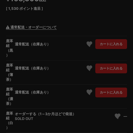
[
1,530
ポイント進呈 ]
通常配送・オーダーについて
鹿革
通常配送（在庫あり）
カートに入れる
紐
（黒
）
鹿革
通常配送（在庫あり）
カートに入れる
紐
（薄
茶）
鹿革
通常配送（在庫あり）
カートに入れる
紐
（濃
茶）
鹿革
オーダーする（1～3か月ほどで発送）
—
紐
SOLD OUT
（白
）