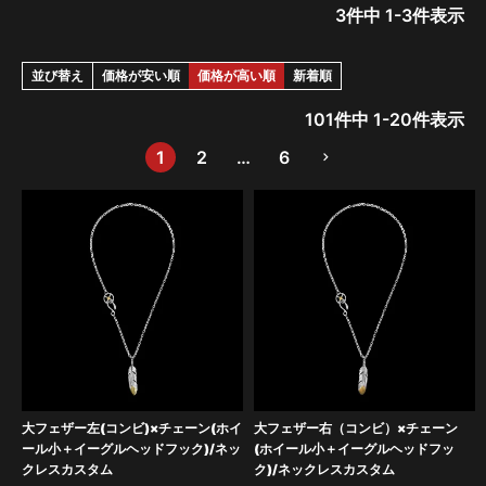
3
件中
1
-
3
件表示
並び替え
価格が安い順
価格が高い順
新着順
101
件中
1
-
20
件表示
1
2
…
6
大フェザー左(コンビ)×チェーン(ホイ
大フェザー右（コンビ）×チェーン
ール小＋イーグルヘッドフック)/ネッ
(ホイール小＋イーグルヘッドフッ
クレスカスタム
ク)/ネックレスカスタム