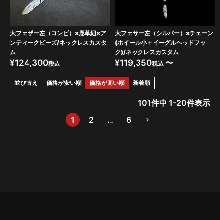
大フェザー左（コンビ）×鹿革紐×ア
大フェザー左（シルバー）×チェーン
ンティークビーズ/ネックレスカスタ
(ホイール小＋イーグルヘッドフッ
ム
ク)/ネックレスカスタム
¥
124,300
¥
119,350
〜
税込
税込
並び替え
価格が安い順
価格が高い順
新着順
101
件中
1
-
20
件表示
1
2
…
6