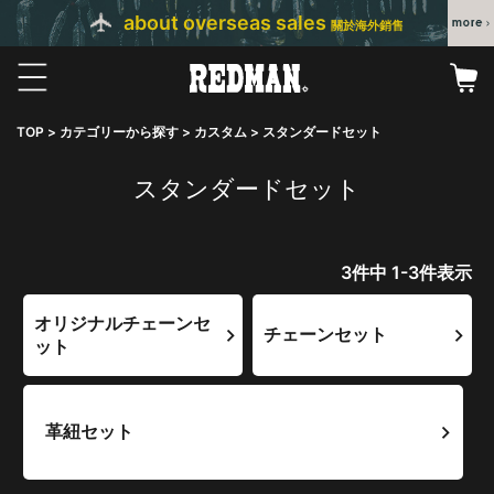
about overseas sales
關於海外銷售
TOP
カテゴリーから探す
カスタム
スタンダードセット
スタンダードセット
3
件中
1
-
3
件表示
オリジナルチェーンセ
チェーンセット
ット
革紐セット