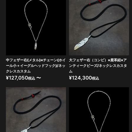
中フェザー右(メタル)×チェーン(ホイ
大フェザー右（コンビ）×鹿革紐×ア
ール小＋イーグルヘッドフック)/ネッ
ンティークビーズ/ネックレスカスタ
クレスカスタム
ム
¥
127,050
〜
¥
124,300
税込
税込