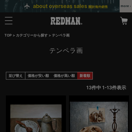
about overseas sales
關於海外銷售
TOP
カテゴリーから探す
テンペラ画
テンペラ画
並び替え
価格が安い順
価格が高い順
新着順
13
件中
1
-
13
件表示