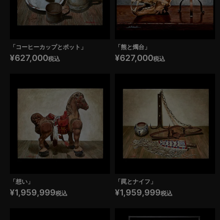
「コーヒーカップとポット」
「熊と燭台」
¥
627,000
¥
627,000
税込
税込
「想い」
「罠とナイフ」
¥
1,959,999
¥
1,959,999
税込
税込