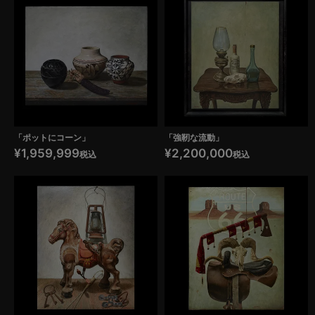
「ポットにコーン」
「強靭な流動」
¥
1,959,999
¥
2,200,000
税込
税込