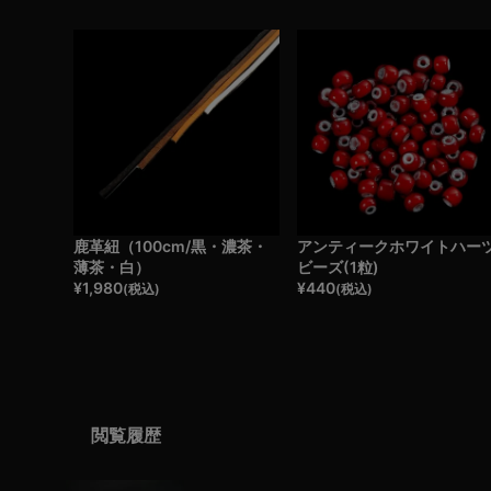
鹿革紐（100cm/黒・濃茶・
アンティークホワイトハー
薄茶・白）
ビーズ(1粒)
¥
1,980
¥
440
(税込)
(税込)
閲覧履歴