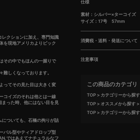
仕様
素材：シルバー×ターコイズ
サイズ：17号 57mm
のコレクションに加え、専門知識
消費税・送料・発送について
体を現地アメリカよりピック
注意事項
はその中でもほんの一握りで
々難しくなっております。
この商品のカテゴリ
よってその見た目は大きく変
TOP
カテゴリーから探す
ーコイズのそれは他とは一線
と相まった時、他にはない目を見
TOP
オススメから探す
TOP
カテゴリーから探す
ルムについても、石橋の拘りが詰
ーバル型やティアドロップ型
AN.ではあえてナチュラルなフ