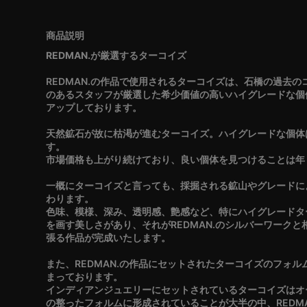
REDMAN.が厳選するターコイズ
REDMAN.の作品で使用されるターコイズは、石橋の過去
のあるスタッフが厳選した希少価値の高いハイグレードな個
アップしております。
天然鉱石が故に枯渇が進むターコイズ。ハイグレードな個体
す。
市場価格も上がり続けており、良い個体を見つけることは年
一概にターコイズと言っても、採掘される鉱山やグレードに
わります。
色味、模様、深み、透明感、艶感など、特にハイグレードタ
を画す美しさがあり、それがREDMAN.のシルバーワーク
張る作品が完成いたします。
また、REDMAN.の作品にセットされたターコイズのフォ
まっております。
インディアンジュエリーにセットされているターコイズはオ
の整ったフォルムに形成されていることが大半の中、REDM