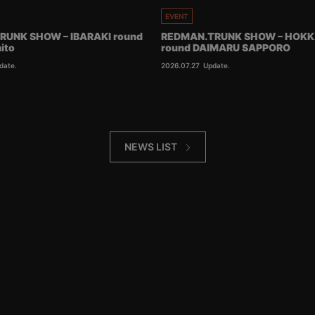
EVENT
RUNK SHOW – IBARAKI round
REDMAN.TRUNK SHOW – HOKK
ito
round DAIMARU SAPPORO
date.
2026.07.27
Update.
NEWS LIST