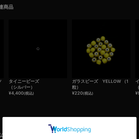
連商品
ツ
タイニービーズ
ガラスビーズ YELLOW （1
（シルバー）
粒）
¥
4,400
¥
220
¥
(税込)
(税込)
なたへおすすめ商品