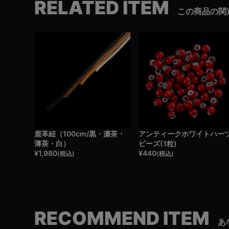
RELATED ITEM
この商品の関
鹿革紐（100cm/黒・濃茶・
アンティークホワイトハー
薄茶・白）
ビーズ(1粒)
¥
1,980
¥
440
(税込)
(税込)
RECOMMEND ITEM
あ